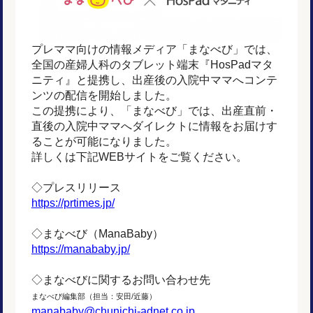
プレママ向けの情報メディア「まなべび」では、
全国の産婦人科のタブレット端末『HosPadマタ
ニティ』と提携し、出産後の入院中ママへコンテ
ンツの配信を開始しました。
この提携により、「まなべび」では、出産直前・
直後の入院中ママへダイレクトに情報をお届けす
ることが可能になりました。
詳しくは下記WEBサイトをご覧ください。
◇プレスリリース
https://prtimes.jp/
◇まなべび（ManaBaby）
https://manababy.jp/
◇まなべびに関するお問い合わせ先
まなべび編集部（担当：安田/近藤）
manababy@chunichi-adnet.co.jp