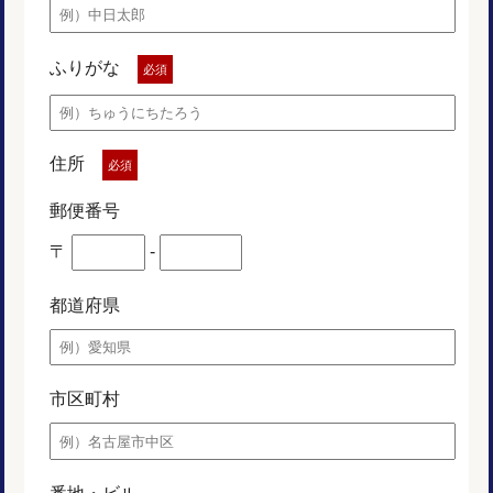
ふりがな
必須
住所
必須
郵便番号
〒
-
都道府県
市区町村