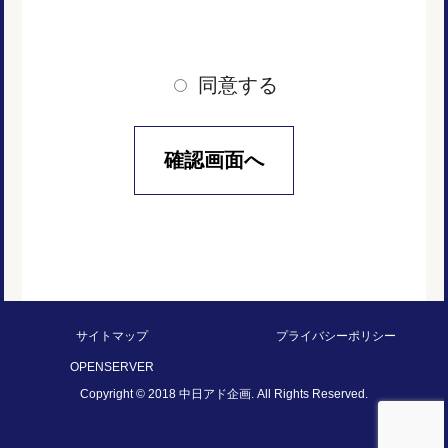
1．法令等の順守について
当社は、個人情報保護法その他の法令及び個人情
同意する
報保護委員会のガイドラインその他のガイドライ
ンを順守し、適用対象となる個人情報について適
正に取り扱います。
2．取得および利用について
当社の事業活動における利用目的を明確にしたう
えで、適法かつ公正な手段によって個人情報を取
得します。取得した個人情報は、取得する際に示
した利用目的の範囲内で、業務の遂行上必要な限
りにおいて利用します。
サイトマップ
プライバシーポリシー
OPENSERVER
Copyright © 2018 中日アド企画. All Rights Reserved.
3．利用目的について
当社は、以下の目的で個人情報を利用します。