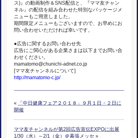
ス)』の動画制作＆SNS配信と、『ママ友チャン
ネル』の配信を組み合わせた特別なパッケージメ
ニューもご用意しました。
期間限定メニューもございますので、お早めにお
問い合わせいただければ幸いです。
●広告に関するお問い合わせ先
広告にご関心がある企業さまは以下までお問い合
わせください。
mamatomo@chunichi-adnet.co.jp
[ママ友チャンネルについて]
http://mamatomo-c.jp/
«
「中日健康フェア２０１８」９月１日・２日に
開催
ママ友チャンネルが第2回広告宣伝EXPOに出展
1/30（水）～2/1（金）＠幕張メッセ
»