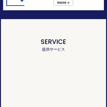
more »
SERVICE
提供サービス
新しい価値を生み出し、
生活者と企業の距
離を縮める
マーケティング戦略
デジタルのチカラを最大限生かした、
ホリ
スティックなソリューション